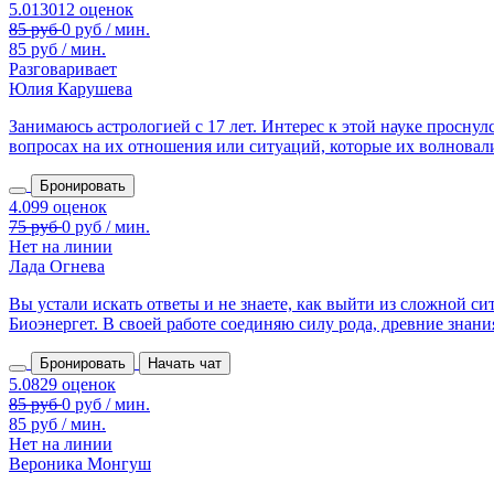
85 руб / мин.
Разговаривает
Юлия Карушева
Занимаюсь астрологией с 17 лет. Интерес к этой науке проснулс
вопросах на их отношения или ситуаций, которые их волновали
Бронировать
Нет на линии
Лада Огнева
Вы устали искать ответы и не знаете, как выйти из сложной с
Биоэнергет. В своей работе соединяю силу рода, древние знания,
Бронировать
Начать чат
85 руб / мин.
Нет на линии
Вероника Монгуш