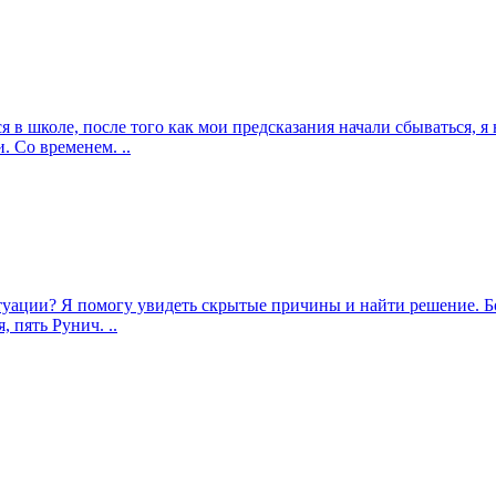
я в школе, после того как мои предсказания начали сбываться, я
. Со временем. ..
итуации? Я помогу увидеть скрытые причины и найти решение. Б
 пять Рунич. ..