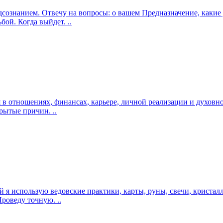
подсознанием. Отвечу на вопросы: о вашем Предназначение, как
ой. Когда выйдет. ..
ся в отношениях, финансах, карьере, личной реализации и духо
рытые причин. ..
ций я использую ведовские практики, карты, руны, свечи, криста
роведу точную. ..