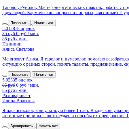
Таролог, Рунолог, Мастер энергетических практик, работы с 
двух людей. Кармические вопросы и вопросы, связанные с Судьб
Позвонить
Начать чат
85 руб
0 руб / мин.
85 руб / мин.
На линии
Алиса Светлова
Меня зовут Алиса. Я таролог и нумеролог, помогаю разобрать
ситуацию с разных сторон, понять таланты, предназначение, ск
Позвонить
Начать чат
85 руб
0 руб / мин.
85 руб / мин.
Разговаривает
Ирина Вольская
Я парапсихолог, консультирую более 15 лет. В ходе консульта
истинные причины ваших неудач. и способы их преодоления. П
Бронировать
Начать чат