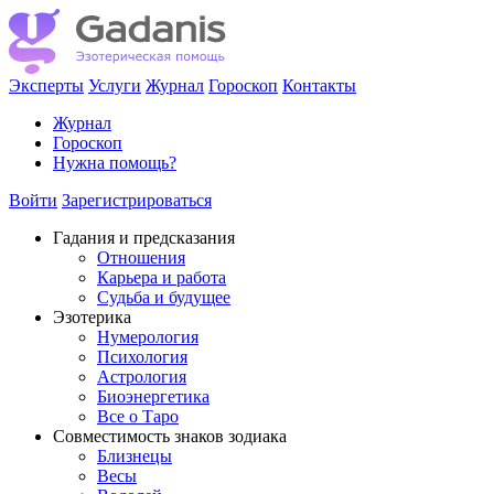
Эксперты
Услуги
Журнал
Гороскоп
Контакты
Журнал
Гороскоп
Нужна помощь?
Войти
Зарегистрироваться
Гадания и предсказания
Отношения
Карьера и работа
Cудьба и будущее
Эзотерика
Нумерология
Психология
Астрология
Биоэнергетика
Все о Таро
Совместимость знаков зодиака
Близнецы
Весы