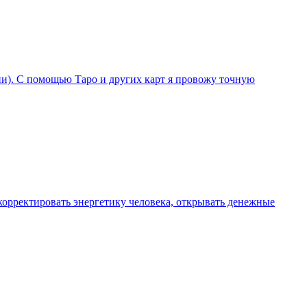
ции). С помощью Таро и других карт я провожу точную
орректировать энергетику человека, открывать денежные