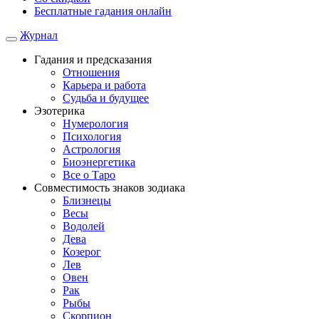
Бесплатные гадания онлайн
Журнал
Гадания и предсказания
Отношения
Карьера и работа
Cудьба и будущее
Эзотерика
Нумерология
Психология
Астрология
Биоэнергетика
Все о Таро
Совместимость знаков зодиака
Близнецы
Весы
Водолей
Дева
Козерог
Лев
Овен
Рак
Рыбы
Скорпион