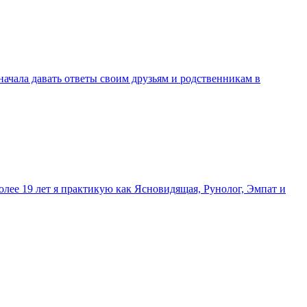
 начала давать ответы своим друзьям и родственникам в
олее 19 лет я практикую как Ясновидящая, Рунолог, Эмпат и