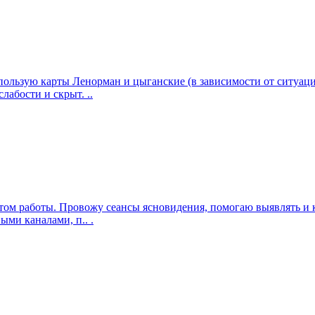
использую карты Ленорман и цыганские (в зависимости от ситуа
абости и скрыт. ..
ом работы. Провожу сеансы ясновидения, помогаю выявлять и к
ми каналами, п.. .