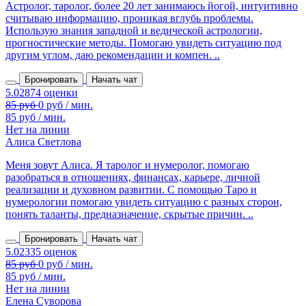
Астролог, таролог, более 20 лет занимаюсь йогой, интуитивно
считываю информацию, проникая вглубь проблемы.
Использую знания западной и ведической астрологии,
прогностические методы. Помогаю увидеть ситуацию под
другим углом, даю рекомендации и компен. ..
Бронировать
Начать чат
85 руб / мин.
Нет на линии
Алиса Светлова
Меня зовут Алиса. Я таролог и нумеролог, помогаю
разобраться в отношениях, финансах, карьере, личной
реализации и духовном развитии. С помощью Таро и
нумерологии помогаю увидеть ситуацию с разных сторон,
понять таланты, предназначение, скрытые причин. ..
Бронировать
Начать чат
85 руб / мин.
Нет на линии
Елена Суворова