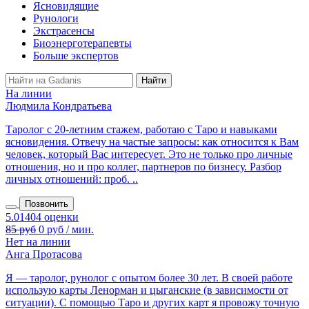
Ясновидящие
Рунологи
Экстрасенсы
Биоэнерготерапевты
Больше экспертов
На линии
Людмила Кондратьева
Таролог с 20‑летним стажем, работаю с Таро и навыками
ясновидения. Отвечу на частые запросы: как относится к Вам
человек, который Вас интересует. Это не только про личные
отношения, но и про коллег, партнеров по бизнесу. Разбор
личных отношений: проб. ..
Позвонить
85 руб
0 руб / мин.
Нет на линии
Анга Протасова
Я — таролог, рунолог с опытом более 30 лет. В своей работе
использую карты Ленорман и цыганские (в зависимости от
ситуации). С помощью Таро и других карт я провожу точную