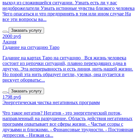
выход из сложившейся ситуации. Узнать есть ли у вас
недоброжелатели Узнать истинные чувства близкого человека
Чего опасаться и что предпринять в том или ином случае На
все эти вопросы ва...
Заказать услугу
2000 руб
Акция
Гадание на ситуацию Таро
Гадание на картах Таро на ситуацию Вся жизнь человека
состоит из цепочки ситуаций, плавно переходящих одна в
другую. Эта непрерывность и есть линия, нить нашей жизни.
Но порой эта нить образует петли, узелки, она путается и
рискует оборватьс...
Заказать услугу
1798 руб
Энергетическая чистка негативных программ
Что такое негатив? Негатив - это энергетический поток,
направленный на разрушение. Область действия негативных
программ охватывает все сферы жизни. - Частые ссоры с
друзьями и близкими. - Финансовые трудности. - Постоянная
депрессия. - Низкая са...