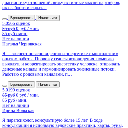
диагностику отношений: вижу истинные мысли партнёров,
их слабости и скрыт. ..
Бронировать
Начать чат
85 руб
0 руб / мин.
85 руб / мин.
Нет на линии
Наталья Чернявская
Я — эксперт по ясновидению и энергетике с многолетним
опытом работы. Провожу сеансы ясновидения, помогаю
выявлять и корректировать энергетику человека, открывать
денежные каналы и гармонизировать жизненные потоки.
Работаю с родовыми каналами, п.. .
Бронировать
Начать чат
85 руб
0 руб / мин.
85 руб / мин.
Нет на линии
Ирина Вольская
Я парапсихолог, консультирую более 15 лет. В ходе
консультаций я использую ведовские практики, карты, руны,