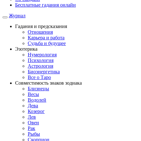
Бесплатные гадания онлайн
Журнал
Гадания и предсказания
Отношения
Карьера и работа
Cудьба и будущее
Эзотерика
Нумерология
Психология
Астрология
Биоэнергетика
Все о Таро
Совместимость знаков зодиака
Близнецы
Весы
Водолей
Дева
Козерог
Лев
Овен
Рак
Рыбы
Скорпион