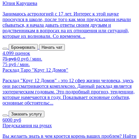
Юлия Карушева
Занимаюсь астрологией с 17 лет. Интерес к этой науке
проснулся в школе, после того как мои предсказания начали
сбываться, я начала давать ответы своим друзьям и
родственникам в вопросах на их отношения или ситуаций,
которые их волновали. Со временем. ..
Бронировать
Начать чат
75 руб / мин.
Расклад Таро "Круг 12 Домов"
Расклад "Круг 12 Домов" - это 12 сфер жизни человека, здесь
они рассматриваются комплексно. Данный расклад является
эзотерическим годовым. Это подробный прогноз, тенденции,
которые намечаются в году. Показывает основные события,
основные обстоятельс...
Заказать услугу
6000 руб
Предсказания на рунах
Вы желаеть знать в чем кроется корень ваших проблем? Найти