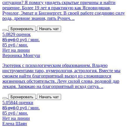
ситуации? Я помогу увидеть скрытые причины и найти
решение. Более 19 лет я практикую как Ясновидящая,
Рунолог, Эмпат и Биоэнергет. В своей работе соединяю силу
рода, древние знания, пять Рунич. ..
Бронировать
Начать чат
85 руб / мин.
Нет на линии
Вероника Монгуш
Эзотерик с психологическим образованием. Владею
инструментами таро, нумерология, астрология. Вместе мы
сможем найти благоприятный выход из сложившихся
жизненных обстоятельств. Лечу силой слова, родовой дар
лекаря. Заряжаю на благоприятный исход ситуа. ..
Бронировать
Начать чат
85 руб / мин.
Нет на линии
Елена Шаян