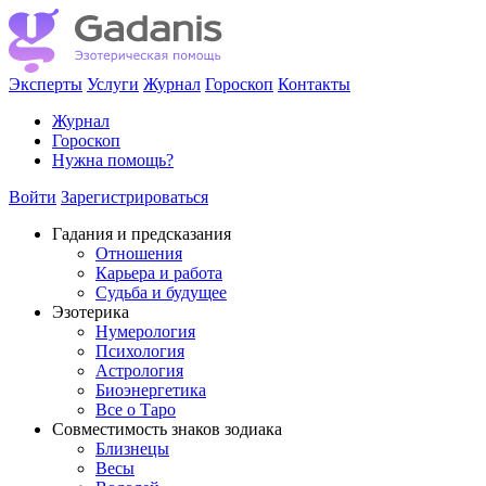
Эксперты
Услуги
Журнал
Гороскоп
Контакты
Журнал
Гороскоп
Нужна помощь?
Войти
Зарегистрироваться
Гадания и предсказания
Отношения
Карьера и работа
Cудьба и будущее
Эзотерика
Нумерология
Психология
Астрология
Биоэнергетика
Все о Таро
Совместимость знаков зодиака
Близнецы
Весы