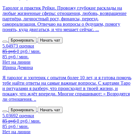
Таролог и практик Рейки. Провожу глубокие расклады на
любые жизненные сферы: отношения, любовь, возвращение
партнёра, личностный рост, финансы, переезд,
самореализация. Отвечаю на вопросы о будущем, помогу
понять, куда двигаться, и что мешает сейчас. ...
Бронировать
Начать чат
85 руб / мин.
Нет на линии
Ирина Демина
Я таролог и эзотерик с опытом более 10 лет, и я готова помочь
тебе найти ответы на самые важные вопросы. С картами Таро
и ритуалами я разберу, что происходит в твоей жизни, и
покажу, что ждёт впереди. Многие спрашивают: « Возродятся
ли отношения. ..
Бронировать
Начать чат
85 руб / мин.
Нет на линии