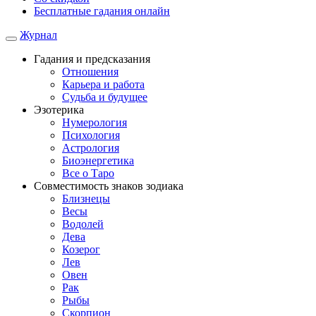
Бесплатные гадания онлайн
Журнал
Гадания и предсказания
Отношения
Карьера и работа
Cудьба и будущее
Эзотерика
Нумерология
Психология
Астрология
Биоэнергетика
Все о Таро
Совместимость знаков зодиака
Близнецы
Весы
Водолей
Дева
Козерог
Лев
Овен
Рак
Рыбы
Скорпион