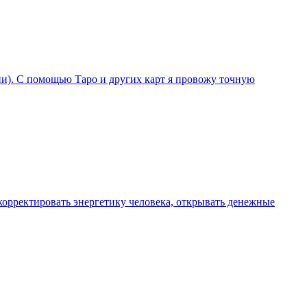
ции). С помощью Таро и других карт я провожу точную
орректировать энергетику человека, открывать денежные