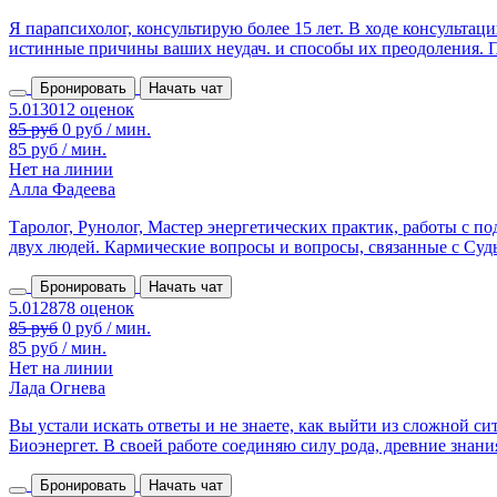
Я парапсихолог, консультирую более 15 лет. В ходе консульта
истинные причины ваших неудач. и способы их преодоления. П
Бронировать
Начать чат
85 руб
0 руб / мин.
85 руб / мин.
Нет на линии
Алла Фадеева
Таролог, Рунолог, Мастер энергетических практик, работы с 
двух людей. Кармические вопросы и вопросы, связанные с Судьб
Бронировать
Начать чат
85 руб
0 руб / мин.
85 руб / мин.
Нет на линии
Лада Огнева
Вы устали искать ответы и не знаете, как выйти из сложной с
Биоэнергет. В своей работе соединяю силу рода, древние знания,
Бронировать
Начать чат