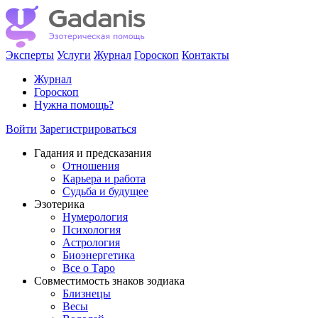
Эксперты
Услуги
Журнал
Гороскоп
Контакты
Журнал
Гороскоп
Нужна помощь?
Войти
Зарегистрироваться
Гадания и предсказания
Отношения
Карьера и работа
Cудьба и будущее
Эзотерика
Нумерология
Психология
Астрология
Биоэнергетика
Все о Таро
Совместимость знаков зодиака
Близнецы
Весы