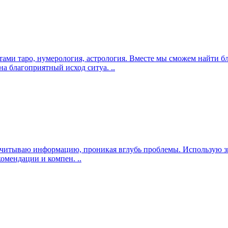
тами таро, нумерология, астрология. Вместе мы сможем найти
на благоприятный исход ситуа. ..
о считываю информацию, проникая вглубь проблемы. Использую з
омендации и компен. ..