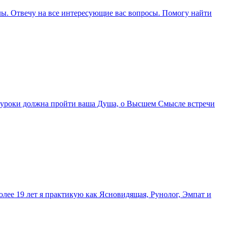
ллы. Отвечу на все интересующие вас вопросы. Помогу найти
ие уроки должна пройти ваша Душа, о Высшем Смысле встречи
олее 19 лет я практикую как Ясновидящая, Рунолог, Эмпат и