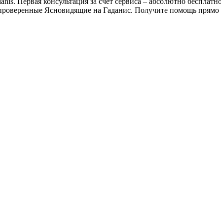
nis. Первая консультация за счет сервиса – абсолютно бесплатно
проверенные Ясновидящие на Гаданис. Получите помощь прямо 