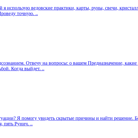
ций я использую ведовские практики, карты, руны, свечи, криста
роведу точную. ..
подсознанием. Отвечу на вопросы: о вашем Предназначение, как
ой. Когда выйдет. ..
итуации? Я помогу увидеть скрытые причины и найти решение. Б
 пять Рунич. ..