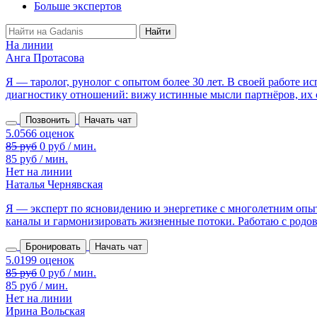
Больше экспертов
На линии
Анга Протасова
Я — таролог, рунолог с опытом более 30 лет. В своей работе 
диагностику отношений: вижу истинные мысли партнёров, их сл
Позвонить
Начать чат
85 руб
0 руб / мин.
85 руб / мин.
Нет на линии
Наталья Чернявская
Я — эксперт по ясновидению и энергетике с многолетним опыт
каналы и гармонизировать жизненные потоки. Работаю с родовы
Бронировать
Начать чат
85 руб
0 руб / мин.
85 руб / мин.
Нет на линии
Ирина Вольская