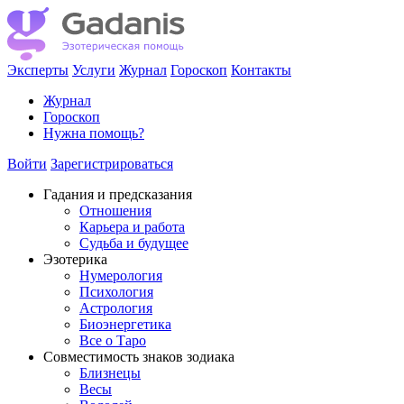
Эксперты
Услуги
Журнал
Гороскоп
Контакты
Журнал
Гороскоп
Нужна помощь?
Войти
Зарегистрироваться
Гадания и предсказания
Отношения
Карьера и работа
Cудьба и будущее
Эзотерика
Нумерология
Психология
Астрология
Биоэнергетика
Все о Таро
Совместимость знаков зодиака
Близнецы
Весы