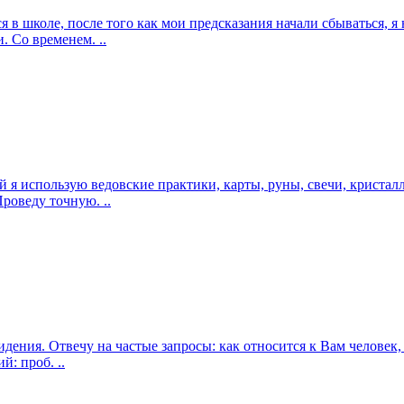
я в школе, после того как мои предсказания начали сбываться, я
. Со временем. ..
ций я использую ведовские практики, карты, руны, свечи, криста
роведу точную. ..
дения. Отвечу на частые запросы: как относится к Вам человек,
й: проб. ..