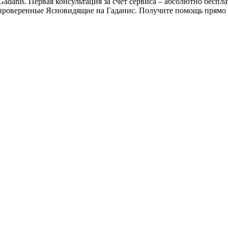
adanis. Первая консультация за счет сервиса – абсолютно беспла
проверенные Ясновидящие на Гаданис. Получите помощь прямо 