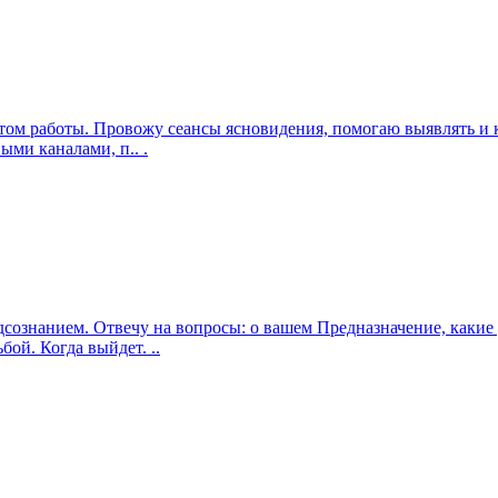
ом работы. Провожу сеансы ясновидения, помогаю выявлять и к
ми каналами, п.. .
подсознанием. Отвечу на вопросы: о вашем Предназначение, как
ой. Когда выйдет. ..