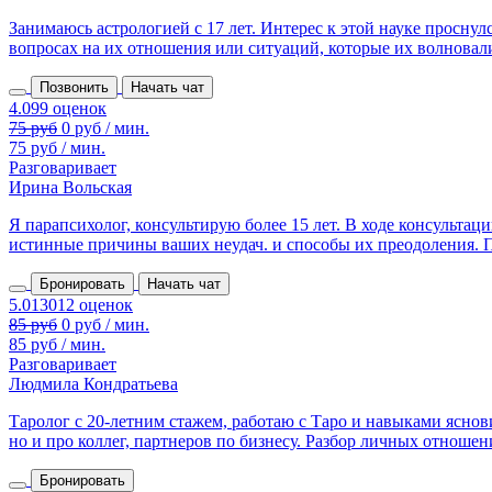
Занимаюсь астрологией с 17 лет. Интерес к этой науке проснулс
вопросах на их отношения или ситуаций, которые их волновали
Позвонить
Начать чат
75 руб
0 руб / мин.
75 руб / мин.
Разговаривает
Ирина Вольская
Я парапсихолог, консультирую более 15 лет. В ходе консульта
истинные причины ваших неудач. и способы их преодоления. П
Бронировать
Начать чат
85 руб
0 руб / мин.
85 руб / мин.
Разговаривает
Людмила Кондратьева
Таролог с 20‑летним стажем, работаю с Таро и навыками яснови
но и про коллег, партнеров по бизнесу. Разбор личных отношени
Бронировать