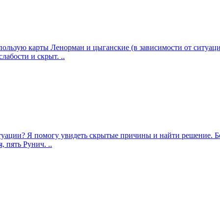
использую карты Ленорман и цыганские (в зависимости от ситуа
абости и скрыт. ..
итуации? Я помогу увидеть скрытые причины и найти решение. Б
 пять Рунич. ..