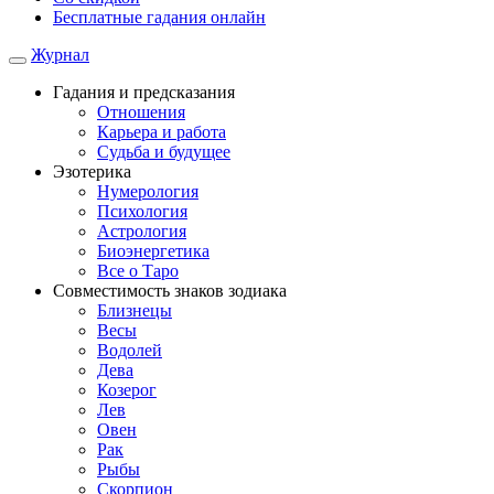
Бесплатные гадания онлайн
Журнал
Гадания и предсказания
Отношения
Карьера и работа
Cудьба и будущее
Эзотерика
Нумерология
Психология
Астрология
Биоэнергетика
Все о Таро
Совместимость знаков зодиака
Близнецы
Весы
Водолей
Дева
Козерог
Лев
Овен
Рак
Рыбы
Скорпион