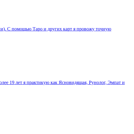
ции). С помощью Таро и других карт я провожу точную
олее 19 лет я практикую как Ясновидящая, Рунолог, Эмпат и