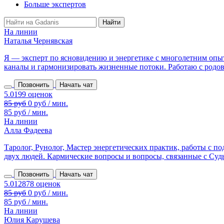
Больше экспертов
На линии
Наталья Чернявская
Я — эксперт по ясновидению и энергетике с многолетним опыт
каналы и гармонизировать жизненные потоки. Работаю с родовы
Позвонить
Начать чат
85 руб
0 руб / мин.
85 руб / мин.
На линии
Алла Фадеева
Таролог, Рунолог, Мастер энергетических практик, работы с 
двух людей. Кармические вопросы и вопросы, связанные с Судьб
Позвонить
Начать чат
85 руб
0 руб / мин.
85 руб / мин.
На линии
Юлия Карушева